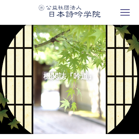
機関誌『吟道』