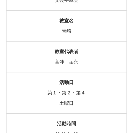
安芸岳風会
青崎
髙沖 岳永
第１・第２・第４
土曜日