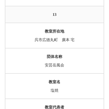
13
呉市広徳丸町 廣本 宅
安芸岳風会
塩焼