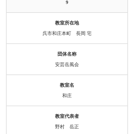
9
呉市和庄本町 長岡 宅
安芸岳風会
和庄
野村 岳正