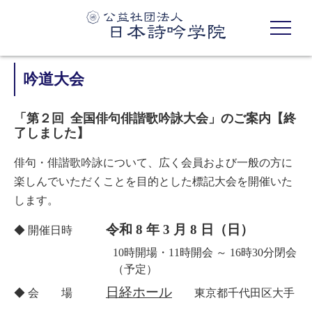
吟道大会
「第２回 全国俳句俳諧歌吟詠大会」のご案内【終
了しました】
俳句・俳諧歌吟詠について、広く会員および一般の方に
楽しんでいただくことを目的とした標記大会を開催いた
します。
令和 8 年 3 月 8 日（日）
◆ 開催日時
10時開場・11時開会 ～ 16時30分閉会
（予定）
日経ホール
◆ 会 場
東京都千代田区大手