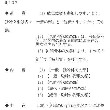
町1-3-7
◆ 趣 意 （1）総伝位者も参加しやすいよう、
独吟２部は各々「一般の部」と「総伝の部」に分けて実
施。
（2）「合吟俳諧歌の部」は、段伝位不
問、地区内の異なる団体による連合、
男女混声も可とする。
（3）参加団体の投票により、すべての
部門で「特別賞」を授与する。
◆ 内 容 （1）【一般・独吟俳句の部】
（2）【一般・独吟俳諧歌の部】
（3）【合吟俳諧歌の部】
（4）【総伝・独吟俳句の部】
（5）【総伝・独吟俳諧歌の部】
◆ 申 込 出吟・入場のいずれも地区ごとに調整