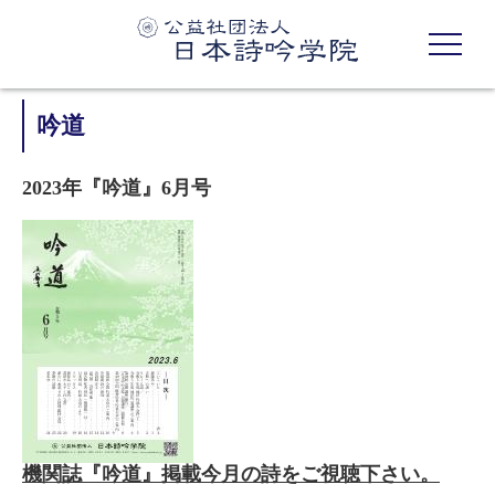
吟道
2023年『吟道』6月号
機関誌『吟道』掲載今月の詩をご視聴下さい。