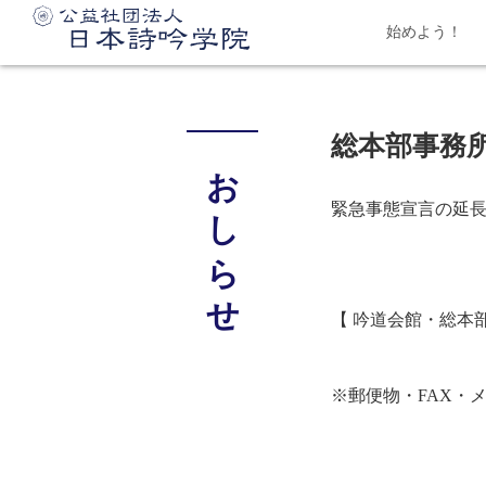
始めよう！
総本部事務
おしらせ
緊急事態宣言の延
【 吟道会館・総本
３月８日
※郵便物・FAX・